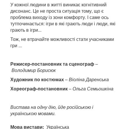
У кожної людини в житті виникає когнітивний
дисонанс. Це не проста ситуація тому, що є
проблема виходу із зони комфорту. І саме ось
тутпочинається: ігри в які грають люди і люди, які
грають в ігри...
Тож, не втрачайте можливості стати учасниками
гри ...
Режисер-постановник та сценограф
–
Володимир Борисюк
Художник по костюмах
–
Віоліна Даренська
Хореограф-постановник
–
Ольга Семьошкіна
Вистава на одну дію, йде російською і
українською мовами.
Мова вистави
Українська