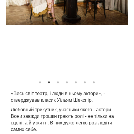
«Весь світ театр, і люди в ньому актори», -
стверджував класик Уільям Шекспір.
Любовний трикутник, учасники якого - актори.
Вони завжди трошки грають ролі - не тільки на
сцені, а й у житті. В них дуже легко розгледіти і
самих себе.