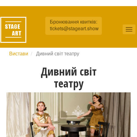
Перейти
до
Бронювання квитків:
основного
tickets@stageart.show
вмісту
Tog
nav
Вистави
Дивний світ театру
Дивний світ
театру