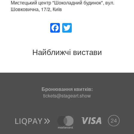
Мистецький центр "Шоколадний будинок", вул.
Шовковична, 17/2, Київ
Facebook
Twitter
Найближчі вистави
Main
Бронювання квитків:
navigation
tickets@stageart.show