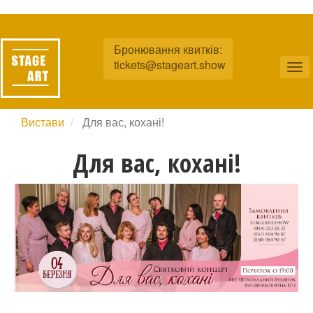
Перейти
до
Бронювання квитків:
основного
tickets@stageart.show
вмісту
Tog
nav
Вистави
Для вас, кохані!
Для вас, кохані!