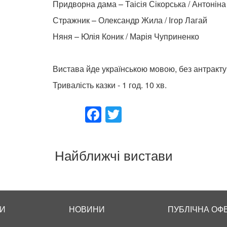
Придворна дама – Таісія Сікорська / Антоніна
Стражник – Олександр Жила / Ігор Лагай
Няня – Юлія Коник / Марія Чуприненко
Вистава йде українською мовою, без антракту
Тривалість казки - 1 год. 10 хв.
Facebook
Twitter
Найближчі вистави
И
НОВИНИ
ПУБЛІЧНА ОФ