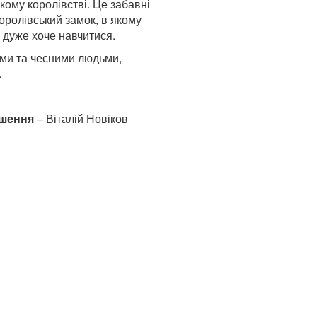
кому королівстві. Це забавні
оролівський замок, в якому
е дуже хоче навчитися.
рими та чесними людьми,
.
ішення
– Віталій Новіков
к