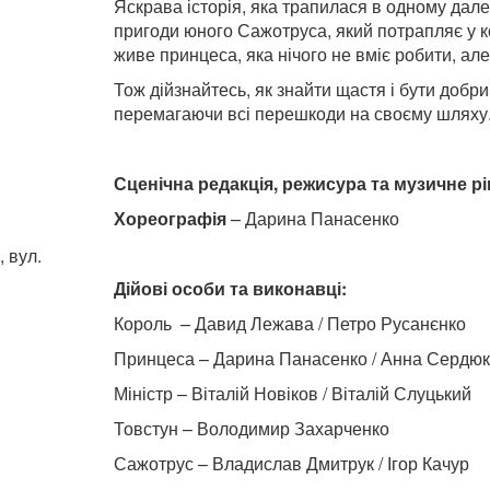
Яскрава історія, яка трапилася в одному дале
пригоди юного Сажотруса, який потрапляє у к
живе принцеса, яка нічого не вміє робити, ал
Тож дійзнайтесь, як знайти щастя і бути доб
перемагаючи всі перешкоди на своєму шляху
й
Сценічна редакція, режисура та музичне р
Хореографія
– Дарина Панасенко
, вул.
Дійові особи та виконавці:
Король – Давид Лежава / Петро Русанєнко
Принцеса – Дарина Панасенко / Анна Сердю
Міністр – Віталій Новіков / Віталій Слуцький
Товстун – Володимир Захарченко
Сажотрус – Владислав Дмитрук / Ігор Качур