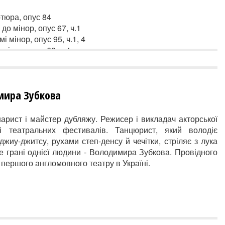
ртюра, опус 84
 мінор, опус 67, ч.1­­
мі мінор,
опус 95,
ч.1, 4
інор, опус 68, ч.4
№6 сі мінор,
опус 74,
ч.4
мира Зубкова
нарист і майстер дубляжу. Режисер і викладач акторської
і театральних фестивалів. Танцюрист, який володіє
жиу-джитсу, рухами степ-денсу й чечітки, стріляє з лука
це грані однієї людини - Володимира Зубкова. Провідного
, першого англомовного театру в Україні.