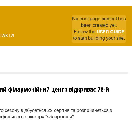
No front page content has
been created yet.
Follow the
USER GUIDE
ТАКТИ
to start building your site.
ний філармонійний центр відкриває 78-й
го сезону відбудеться 29 серпня та розпочинеться з
мфонічного оркестру "Філармонія".