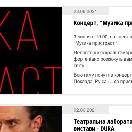
23.06.2021
Концерт, "Музика пр
3 липня о 19:00, на сцені 
"Музика пристрасті".
Неповторні яскраві тембри
фортепіано розкажуть вам і
світу.
Всю гаму почуттів концерт
Поклада, Руіса … до прис
02.06.2021
Театральна лаборато
вистави - DURA