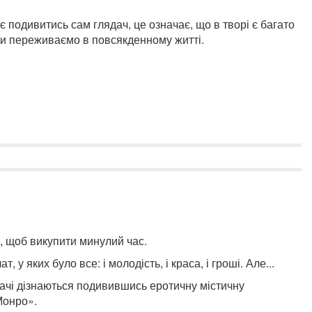
 подивитись сам глядач, це означає, що в творі є багато
 ми переживаємо в повсякденному житті.
и, щоб викупити минулий час.
, у яких було все: і молодість, і краса, і гроші. Але...
дачі дізнаються подивившись еротичну містичну
Монро».