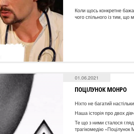
Коли щось конкретне бажає
чого спільного із тим, що
01.06.2021
ПОЦІЛУНОК МОНРО
Ніхто не багатий настільк
Наша історія про двох дівчат
Те що з ними сталося гля
трагікомедію «Поцілунок 