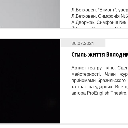
Л.Бетховен. “Егмонт”, уве
Л.Бетховен. Симфонія №5 до
А.Дворжак. Симфонія №9 
Й.Брамс. Симфонія №1 до м
П.Чайковський. Симфонія 
30.07.2021
Диригент
Стиль життя Володи
МІШЕЛЬ ГАЛАНТЕ (США)
Артист театру і кіно. Сце
майстерності. Член жур
прийомами бразильского д
та грає на ударних. Все 
актора ProEnglish Theatre