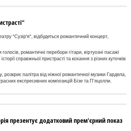
истрасті"
театру "Сузір'я", відбудеться романтичний концерт,
 голосів, романтичні перебори гітари, віртуозні пасажі
сторії справжньої пристрасті та кохання з різних куточків
у, розкриє палітра від ніжної романтичної музики Гардела,
трасних експресивних композицій Бізе та П’яцолли.
рія презентує додатковий прем'єрний показ