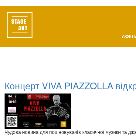
Перейти
до
основного
вмісту
АФІШ
Основна
навіґація
Концерт VIVA PIAZZOLLA відкр
Чудова новина для поціновувачів класичної музики та д