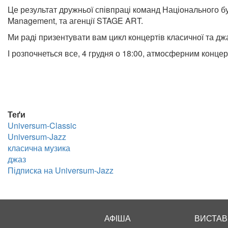
Це результат дружньої співпраці команд Національного буд
Management, та агенції STAGE ART.
Ми раді призентувати вам цикл концертів класичної та джа
І розпочнеться все, 4 грудня о 18:00, атмосферним конц
Теґи
Universum-Classic
Universum-Jazz
класична музика
джаз
Підписка на Universum-Jazz
АФІША
ВИСТАВ
Main