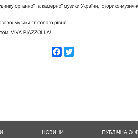
инку органної та камерної музики України, історико-музичног
зової музики світового рівня.
ертом, VIVA PIAZZOLLA!
Facebook
Twitter
И
НОВИНИ
ПУБЛІЧНА ОФ