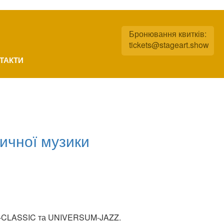
Бронювання квитків:
tickets@stageart.show
ТАКТИ
ичної музики
SUM-CLASSIC та UNIVERSUM-JAZZ.