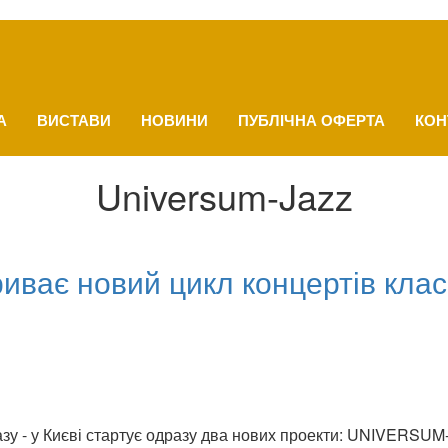
А
ВИСТАВИ
НОВИНИ
ПУБЛІЧНА ОФЕРТА
КОН
Universum-Jazz
иває новий цикл концертів клас
жазу - у Києві стартує одразу два нових проекти: UNIVER