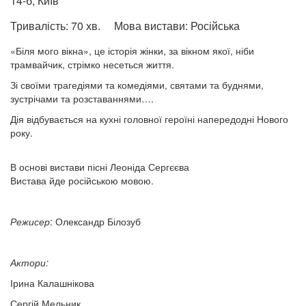
14-б, Київ
Тривалість:
70 хв.
Мова вистави:
Російська
«Біля мого вікна», це історія жінки, за вікном якої, ніби
трамвайчик, стрімко несеться життя.
Зі своїми трагедіями та комедіями, святами та буднями,
зустрічами та розставаннями….
Дія відбувається на кухні головної героїні напередодні Нового
року.
В основі вистави пісні Леоніда Сергєєва
Вистава йде російською мовою.
Режисер
: Олександр Білозуб
Актори:
Ірина Калашнікова
Сергій Мельник