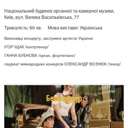
Національний будинок органної та камерної музики,
Київ, вул. Велика Васильківська, 77
Тривалість:
60 хв.
Мова вистави:
Українська
Виконавці концерту, заслужені артисти України:
ІГОР ІЩАК /контртенор/
ГАННА БУБНОВА /орган, фортепіано/
лауреат міжнародних конкурсів ОЛЕКСАНДР ВОЗНЮК /тенор/
Бельведер