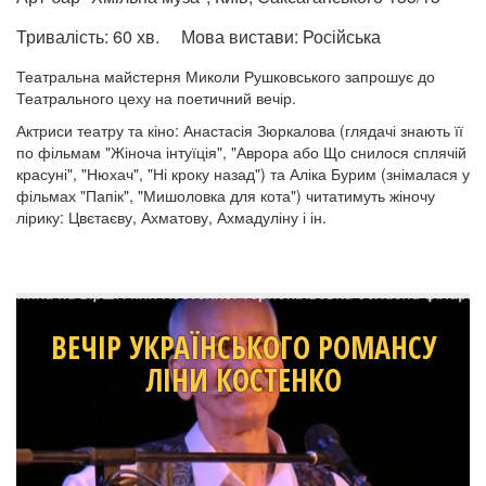
Тривалість:
60 хв.
Мова вистави:
Російська
Театральна майстерня Миколи Рушковського запрошує до
Театрального цеху на поетичний вечір.
Актриси театру та кіно: Анастасія Зюркалова (глядачі знають її
по фільмам "Жіноча інтуїція", "Аврора або Що снилося сплячій
красуні", "Нюхач", "Ні кроку назад") та Аліка Бурим (знімалася у
фільмах "Папік", "Мишоловка для кота") читатимуть жіночу
лірику: Цвєтаєву, Ахматову, Ахмадуліну і ін.
ВЕЧІР УКРАЇНСЬКОГО РОМАНСУ
ЛІНИ КОСТЕНКО