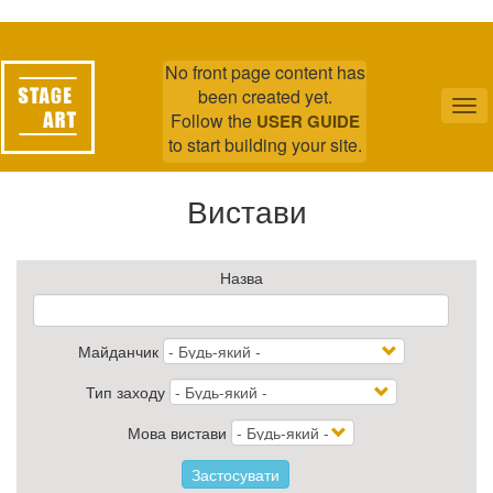
Перейти
до
No front page content has
основного
been created yet.
вмісту
Tog
Follow the
USER GUIDE
nav
to start building your site.
Вистави
Назва
Майданчик
Тип заходу
Мова вистави
Застосувати