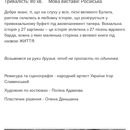
Тривалість:
80 хв.
Мова вистави:
Російська
Добре знані, ті, що на слуху у всіх, пісні великого Булата,
раптом склались в любовну історію, що розігрується у
привокзальному буфеті під акомпанемент тапера. Вокзальна
історія у 27 картинах – це історія зплетена з 27 пісень відомого
барда, кожна з яких маленька сторінка з великої книги під
назвою ЖИТТЯ.
Возьмемся за руки друзья, чтоб не пропасть по одиночке.
Режисура та сценографія - народний артист України Ігор
Славинський
Художник по костюмах - Поліна Адамова
Пластичне рішення - Олена Даньшина