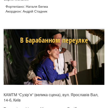
Фортепіано: Наталя Бегма
Акордеон: Андрій Стадник
В Барабанном переулке
КАМТМ “Сузір’я” (велика сцена), вул. Ярославів Вал,
14-б, Київ