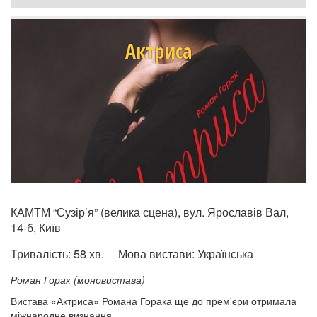
Актриса
КАМТМ “Сузір’я” (велика сцена), вул. Ярославів Вал,
14-б, Київ
Тривалість:
58 хв.
Мова вистави:
Українська
Роман Горак (моновистава)
Вистава «Актриса» Романа Горака ще до прем'єри отримала
міжнародне визнання.