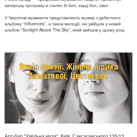
авторську програму в стилях бі-боп, хард-боп, свінг.
У Чернігові музиканти представляють музику з дебютного
альбому “Influences”, а також мелодії, які увійшли у новий
альбом “Sunlight Above The Sky”, який вийшов у цьому році.
Вечір поезії. Жіноча лірика
Ахматової, Цвєтаєвої.
Арт-бар "Хмільна муза", Київ, Саксаганського 135/13