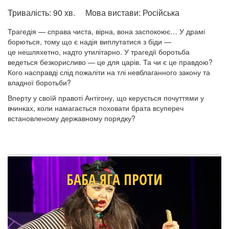
Тривалість:
90 хв.
Мова вистави:
Російська
Трагедія — справа чиста, вірна, вона заспокоює… У драмі
борються, тому що є надія виплутатися з біди —
це нешляхетно, надто утилітарно. У трагедії боротьба
ведеться безкорисливо — це для царів. Та чи є це правдою?
Кого насправді слід пожаліти на тлі невблаганного закону та
владної боротьби?
Вперту у своїй правоті Антігону, що керується почуттями у
вчинках, коли намагається поховати брата всупереч
встановленому державному порядку?
БАБА ЯГА ПРОТИ