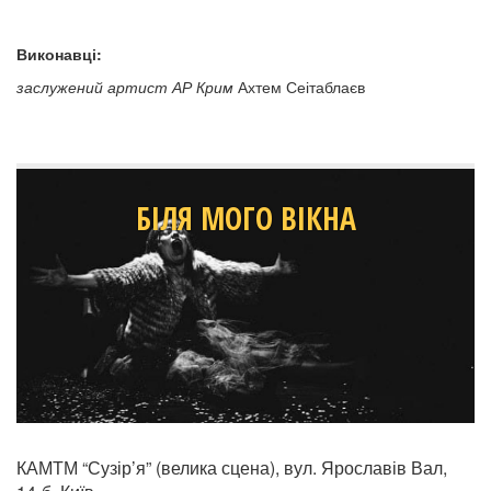
Виконавці:
заслужений артист АР Крим
Ахтем Сеітаблаєв
БІЛЯ МОГО ВІКНА
КАМТМ “Сузір’я” (велика сцена), вул. Ярославів Вал,