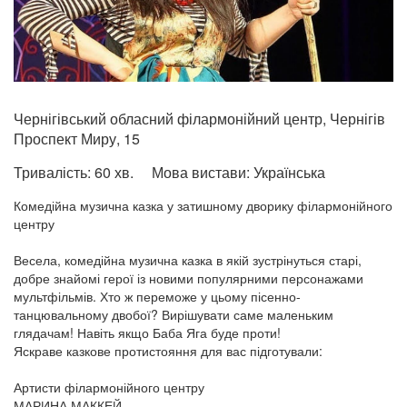
Чернігівський обласний філармонійний центр, Чернігів
Проспект Миру, 15
Тривалість:
60 хв.
Мова вистави:
Українська
Комедійна музична казка у затишному дворику філармонійного
центру
Весела, комедійна музична казка в якій зустрінуться старі,
добре знайомі герої із новими популярними персонажами
мультфільмів. Хто ж переможе у цьому пісенно-
танцювальному двобої? Вирішувати саме маленьким
глядачам! Навіть якщо Баба Яга буде проти!
Яскраве казкове протистояння для вас підготували:
Артисти філармонійного центру
МАРИНА МАККЕЙ