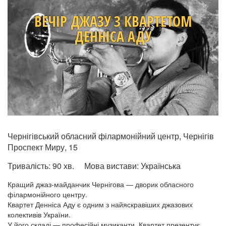
ВЕЧІР ДЖАЗУ З КВАРТЕТОМ
ДЕННІСА АДУ
Чернігівський обласний філармонійний центр, Чернігів
Проспект Миру, 15
Тривалість:
90 хв.
Мова вистави:
Українська
Кращий джаз-майданчик Чернігова — дворик обласного
філармонійного центру.
Квартет Денніса Аду є одним з найяскравіших джазових
колективів України.
У його складі — професійні музиканти. Квартет презентує