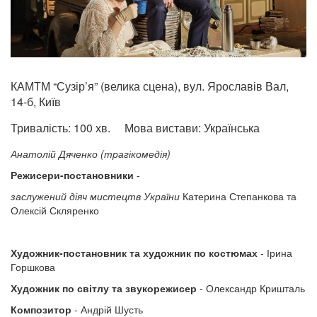
КАМТМ “Сузір’я” (велика сцена), вул. Ярославів Вал,
14-б, Київ
Тривалість:
100 хв.
Мова вистави:
Українська
Анатолій Дяченко (трагікомедія)
Режисери-постановники
-
заслужений діяч мистецтв України
Катерина Степанкова та
Олексій Скляренко
Художник-постановник та художник по костюмах
- Ірина
Горшкова
Художник по світлу та звукорежисер
- Олександр Кришталь
Композитор
- Андрій Шусть